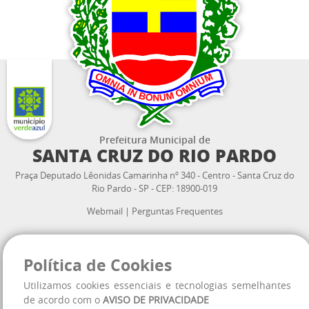
Prefeitura Municipal de
SANTA CRUZ DO RIO PARDO
Praça Deputado Lêonidas Camarinha nº 340 - Centro - Santa Cruz do
Rio Pardo - SP - CEP: 18900-019
Webmail
|
Perguntas Frequentes
Atendimento ao cidadão:
Política de Cookies
3332.2300
(14)
VOLTAR
Utilizamos cookies essenciais e tecnologias semelhantes
AO TOPO
Horário de Atendimento:
de acordo com o
AVISO DE PRIVACIDADE