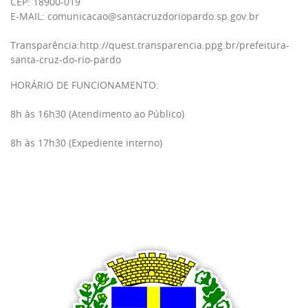
CEP: 18900-019
E-MAIL: comunicacao@santacruzdoriopardo.sp.gov.br
Transparência:
http://quest.transparencia.ppg.br/prefeitura-
santa-cruz-do-rio-pardo
HORÁRIO DE FUNCIONAMENTO:
8h às 16h30 (Atendimento ao Público)
8h às 17h30 (Expediente interno)