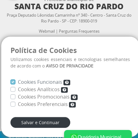
SANTA CRUZ DO RIO PARDO
Praça Deputado Lêonidas Camarinha nº 340 - Centro - Santa Cruz do
Rio Pardo - SP - CEP: 18900-019
Webmail
|
Perguntas Frequentes
Política de Cookies
Atendimento ao cidadão:
3332.2300
(14)
Utilizamos cookies essenciais e tecnologias semelhantes
VOLTAR
de acordo com o
AVISO DE PRIVACIDADE
AO TOPO
Horário de Atendimento:
08:00 às 11:30 h
13:00 às 16:30 h
Cookies Funcionais
Cookies Analíticos
Cookies Promocionais
Cookies Preferenciais
Mapa do site
Aviso de Privacidade
Salvar e Continuar
Ouvidoria Municipal
2020 Santa Cruz do Rio Pardo
- Todos os direitos