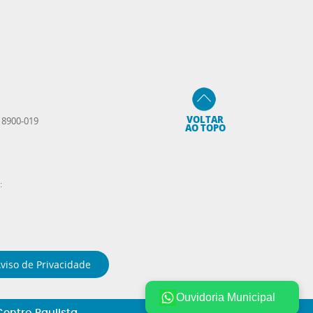
VOLTAR
 18900-019
AO TOPO
:
viso de Privacidade
Ouvidoria Municipal