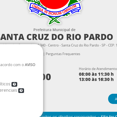
Prefeitura Municipal de
SANTA CRUZ DO RIO PARDO
 Lêonidas Camarinha nº 340 - Centro - Santa Cruz do Rio Pardo - SP - CEP:
Webmail
|
Perguntas Frequentes
e acordo com o
AVISO
endimento ao cidadão:
Horário de Atendimento
3332.2300
08:00 às 11:30 h
4)
13:00 às 16:30 h
íticos
erenciais
A