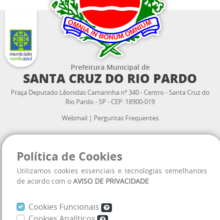
Prefeitura Municipal de
SANTA CRUZ DO RIO PARDO
Praça Deputado Lêonidas Camarinha nº 340 - Centro - Santa Cruz do
Rio Pardo - SP - CEP: 18900-019
Webmail
|
Perguntas Frequentes
Atendimento ao cidadão:
3332.2300
Política de Cookies
(14)
VOLTAR
Utilizamos cookies essenciais e tecnologias semelhantes
AO TOPO
Horário de Atendimento:
de acordo com o
AVISO DE PRIVACIDADE
08:00 às 11:30 h
13:00 às 16:30 h
Cookies Funcionais
Cookies Analíticos