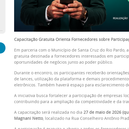
Capacitação Gratuita Orienta Fornecedores sobre Participa
Em parceria com o Município de Santa Cruz do Rio Pardo,
gratuita destinada a fornecedores interessados em participa
oportunidades de negócios junto ao poder público.
Durante o encontro, os participantes receberão orientaçõe
de lances, utilização da plataforma e demais procedimento
eletrônicos. Também haverá espaço para esclarecimento d
A iniciativa busca fortalecer a participação de empresas lo
contribuindo para a ampliação da competitividade e da tran
A capacitação será realizada no dia
27 de maio de 2026 (qua
Magnani Netto
, localizado na Rua Conselheiro Antônio Prad
A participação é gratuita e aberta a todos os fornecedores 