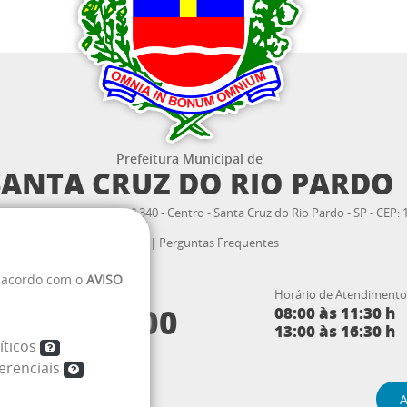
Prefeitura Municipal de
SANTA CRUZ DO RIO PARDO
 Lêonidas Camarinha nº 340 - Centro - Santa Cruz do Rio Pardo - SP - CEP:
Webmail
|
Perguntas Frequentes
e acordo com o
AVISO
endimento ao cidadão:
Horário de Atendimento
3332.2300
08:00 às 11:30 h
4)
13:00 às 16:30 h
íticos
erenciais
A