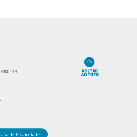
VOLTAR
 18900-019
AO TOPO
:
viso de Privacidade