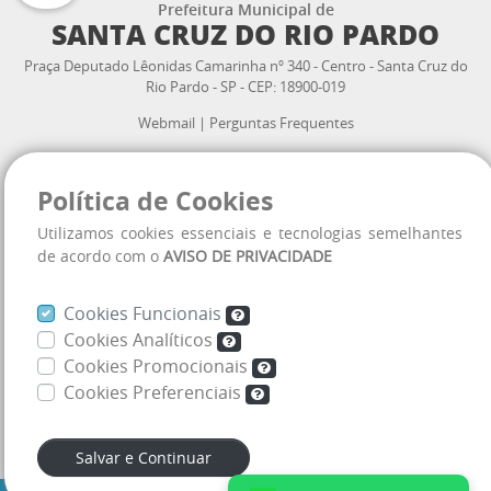
Prefeitura Municipal de
SANTA CRUZ DO RIO PARDO
Praça Deputado Lêonidas Camarinha nº 340 - Centro - Santa Cruz do
Rio Pardo - SP - CEP: 18900-019
Webmail
|
Perguntas Frequentes
Atendimento ao cidadão:
Política de Cookies
3332.2300
(14)
Utilizamos cookies essenciais e tecnologias semelhantes
VOLTAR
AO TOPO
de acordo com o
AVISO DE PRIVACIDADE
Horário de Atendimento:
08:00 às 11:30 h
13:00 às 16:30 h
Cookies Funcionais
Cookies Analíticos
Cookies Promocionais
Mapa do site
Cookies Preferenciais
Aviso de Privacidade
Salvar e Continuar