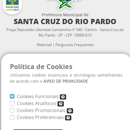
Prefeitura Municipal de
SANTA CRUZ DO RIO PARDO
Praça Deputado Lêonidas Camarinha nº 340 - Centro - Santa Cruz do
Rio Pardo - SP - CEP: 18900-019
Webmail
|
Perguntas Frequentes
Atendimento ao cidadão:
Política de Cookies
3332.2300
(14)
VOLTAR
Utilizamos cookies essenciais e tecnologias semelhantes
AO TOPO
Horário de Atendimento:
de acordo com o
AVISO DE PRIVACIDADE
08:00 às 11:30 h
13:00 às 16:30 h
Cookies Funcionais
Cookies Analíticos
Cookies Promocionais
Mapa do site
Cookies Preferenciais
Aviso de Privacidade